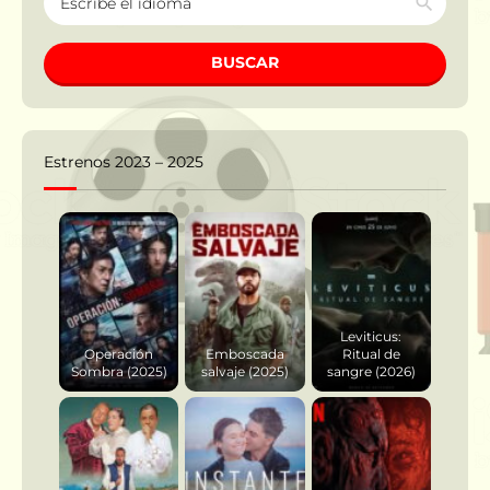
BUSCAR
Estrenos 2023 – 2025
Leviticus:
Operación
Emboscada
Ritual de
Sombra (2025)
salvaje (2025)
sangre (2026)