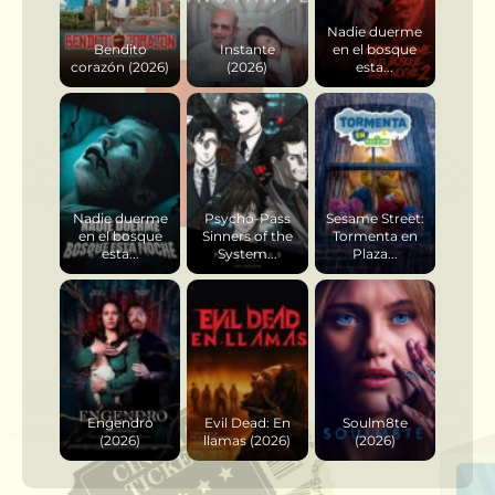
Nadie duerme
Bendito
Instante
en el bosque
corazón (2026)
(2026)
esta...
Nadie duerme
Psycho-Pass
Sesame Street:
en el bosque
Sinners of the
Tormenta en
esta...
System...
Plaza...
Engendro
Evil Dead: En
Soulm8te
(2026)
llamas (2026)
(2026)