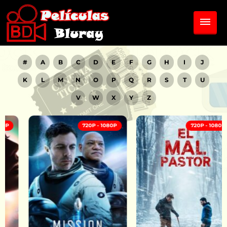
#
A
B
C
D
E
F
G
H
I
J
K
L
M
N
O
P
Q
R
S
T
U
V
W
X
Y
Z
720P - 1080P
720P - 1080P