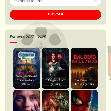
BUSCAR
Estrenos 2023 – 2025
Sesame Street:
Tormenta en
Engendro
Evil Dead: En
Plaza...
(2026)
llamas (2026)