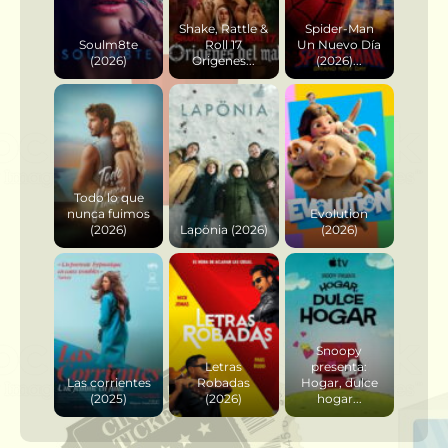
Shake, Rattle &
Spider-Man
Soulm8te
Roll 17
Un Nuevo Día
(2026)
Origenes...
(2026)...
Todo lo que
nunca fuimos
Evolution
(2026)
Lapönia (2026)
(2026)
Snoopy
Letras
presenta:
Las corrientes
Robadas
Hogar, dulce
(2025)
(2026)
hogar...