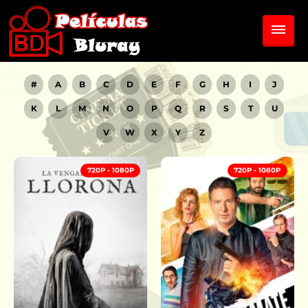
#
A
B
C
D
E
F
G
H
I
J
K
L
M
N
O
P
Q
R
S
T
U
V
W
X
Y
Z
720P - 1080P
720P - 1080P