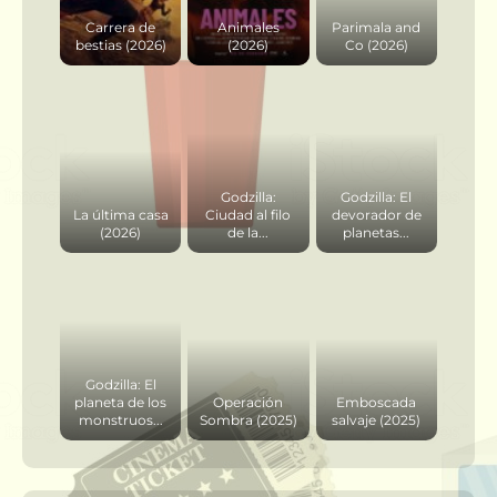
Carrera de
Animales
Parimala and
bestias (2026)
(2026)
Co (2026)
Godzilla:
Godzilla: El
La última casa
Ciudad al filo
devorador de
(2026)
de la...
planetas...
Godzilla: El
planeta de los
Operación
Emboscada
monstruos...
Sombra (2025)
salvaje (2025)