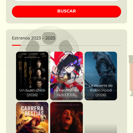
BUSCAR
Estrenos 2023 – 2025
La muerte de
Un buen chico
La heroína del
Robin Hood
(2026)
lazo (2026)
(2026)