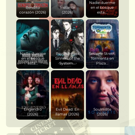
Nadie duerme
Bendito
Instante
en el bosque
corazón (2026)
(2026)
esta...
Nadie duerme
Psycho-Pass
Sesame Street:
en el bosque
Sinners of the
Tormenta en
esta...
System...
Plaza...
Engendro
Evil Dead: En
Soulm8te
(2026)
llamas (2026)
(2026)