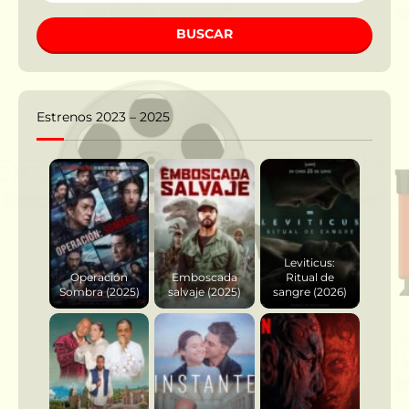
BUSCAR
Estrenos 2023 – 2025
Leviticus:
Operación
Emboscada
Ritual de
Sombra (2025)
salvaje (2025)
sangre (2026)