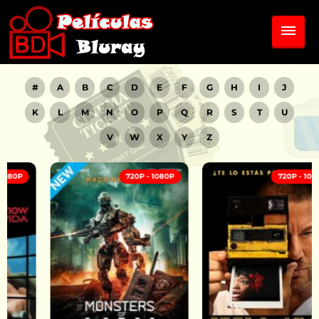
#
A
B
C
D
E
F
G
H
I
J
K
L
M
N
O
P
Q
R
S
T
U
V
W
X
Y
Z
720P - 1080P
720P - 1080P