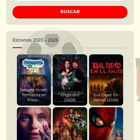
BUSCAR
Estrenos 2023 – 2025
Sesame Street:
Tormenta en
Engendro
Evil Dead: En
Plaza...
(2026)
llamas (2026)