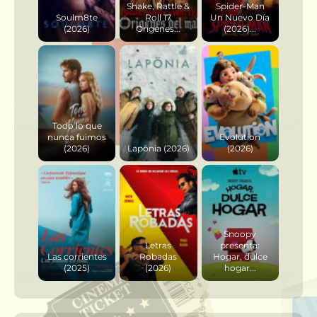
Shake, Rattle &
Spider-Man
Soulm8te
Roll 17
Un Nuevo Día
(2026)
Origenes...
(2026)...
Todo lo que
nunca fuimos
Evolution
(2026)
Lapönia (2026)
(2026)
Snoopy
Letras
presenta:
Las corrientes
Robadas
Hogar, dulce
(2025)
(2026)
hogar...