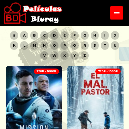
#
A
B
C
D
E
F
G
H
I
J
K
L
M
N
O
P
Q
R
S
T
U
V
W
X
Y
Z
720P - 1080P
720P - 1080P