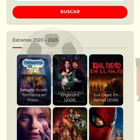
BUSCAR
Estrenos 2023 – 2025
Sesame Street:
Tormenta en
Engendro
Evil Dead: En
Plaza...
(2026)
llamas (2026)