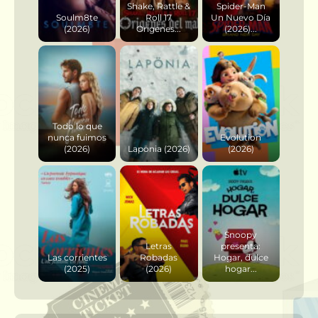
Shake, Rattle &
Spider-Man
Soulm8te
Roll 17
Un Nuevo Día
(2026)
Origenes...
(2026)...
Todo lo que
nunca fuimos
Evolution
(2026)
Lapönia (2026)
(2026)
Snoopy
Letras
presenta:
Las corrientes
Robadas
Hogar, dulce
(2025)
(2026)
hogar...