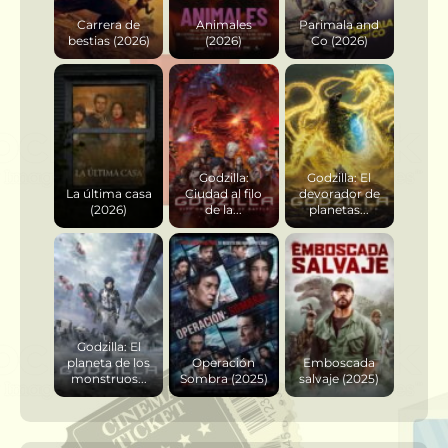
Carrera de
Animales
Parimala and
bestias (2026)
(2026)
Co (2026)
Godzilla:
Godzilla: El
La última casa
Ciudad al filo
devorador de
(2026)
de la...
planetas...
Godzilla: El
planeta de los
Operación
Emboscada
monstruos...
Sombra (2025)
salvaje (2025)