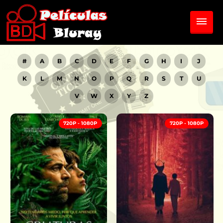
#
A
B
C
D
E
F
G
H
I
J
K
L
M
N
O
P
Q
R
S
T
U
V
W
X
Y
Z
720P - 1080P
720P - 1080P