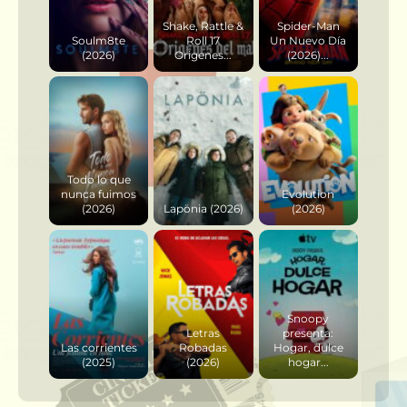
Shake, Rattle &
Spider-Man
Soulm8te
Roll 17
Un Nuevo Día
(2026)
Origenes...
(2026)...
Todo lo que
nunca fuimos
Evolution
(2026)
Lapönia (2026)
(2026)
Snoopy
Letras
presenta:
Las corrientes
Robadas
Hogar, dulce
(2025)
(2026)
hogar...