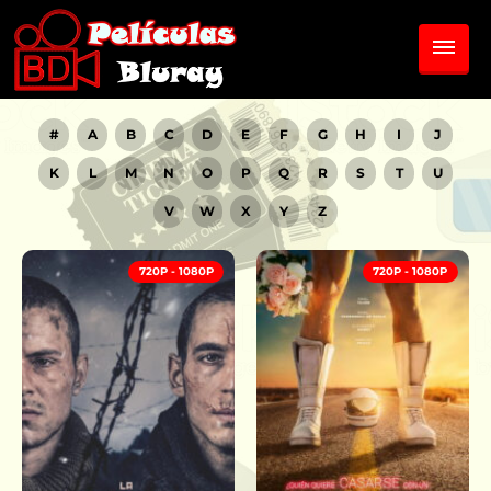
#
A
B
C
D
E
F
G
H
I
J
K
L
M
N
O
P
Q
R
S
T
U
V
W
X
Y
Z
720P - 1080P
720P - 1080P