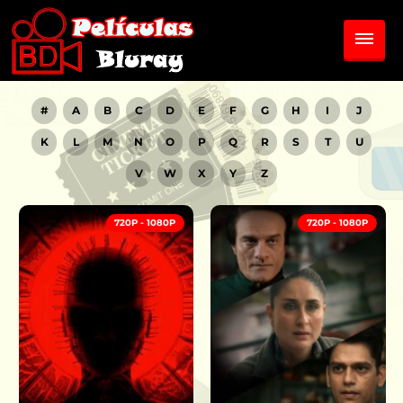
#
A
B
C
D
E
F
G
H
I
J
K
L
M
N
O
P
Q
R
S
T
U
V
W
X
Y
Z
720P - 1080P
720P - 1080P