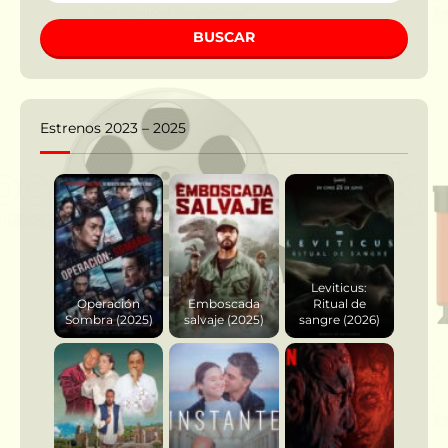
BUSCAR
Estrenos 2023 – 2025
Leviticus:
Operación
Emboscada
Ritual de
Sombra (2025)
salvaje (2025)
sangre (2026)