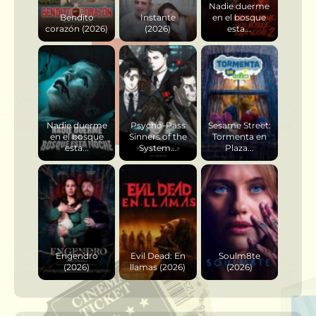
Nadie duerme
Bendito
Instante
en el bosque
corazón (2026)
(2026)
esta...
Nadie duerme
Psycho-Pass
Sesame Street:
en el bosque
Sinners of the
Tormenta en
esta...
System...
Plaza...
Engendro
Evil Dead: En
Soulm8te
(2026)
llamas (2026)
(2026)