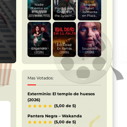
Nadie
Sesame
duerme en
Psycho-Pass
Street:
el bosque
Sinners of
Tormenta
esta...
the System...
en Plaza...
Evil Dead:
Engendro
En llamas
Soulm8te
(2026)
(2026)
(2026)
Mas Votados:
Exterminio: El templo de huesos
(2026)
(5,00 de 5)
Pantera Negra – Wakanda
(5,00 de 5)