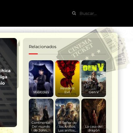
Relacionados
chica
liga
nio
Resident
Miércoles
Evil
Gen V
El
Continental:
El Señor de
Del mundo
los Anillos:
La casa del
de John...
Los anillos...
dragón