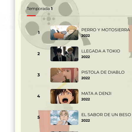
Temporada
1
PERRO Y MOTOSIERRA
1
2022
LLEGADA A TOKIO
2
2022
PISTOLA DE DIABLO
3
2022
MATA A DENJI
4
2022
EL SABOR DE UN BESO
5
2022