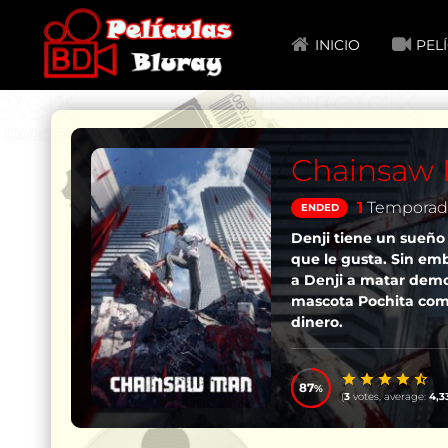
INICIO
PEL
Chainsaw
1
Temporad
ENDED
Denji tiene un sueño 
que le gusta. Sin emb
a Denji a matar dem
mascota Pochita como
dinero.
87
(
3
votes, average:
4,3