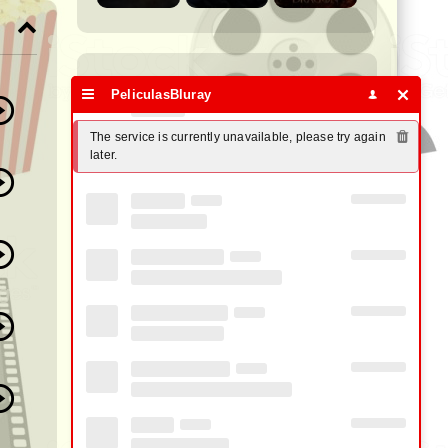
Busca tu Película Favorita:
PeliculasBluray
The service is currently unavailable, please try again 
Años
later.
Géneros
Idiomas