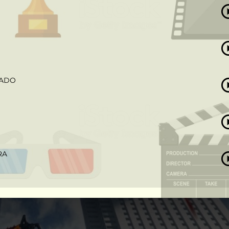
TADO
RA