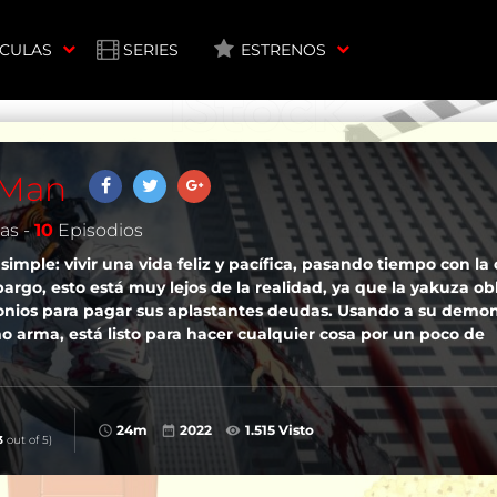
ÍCULAS
SERIES
ESTRENOS
 Man
as -
10
Episodios
simple: vivir una vida feliz y pacífica, pasando tiempo con la 
argo, esto está muy lejos de la realidad, ya que la yakuza ob
onios para pagar sus aplastantes deudas. Usando a su demo
 arma, está listo para hacer cualquier cosa por un poco de
24m
2022
1.515 Visto
3
out of 5)