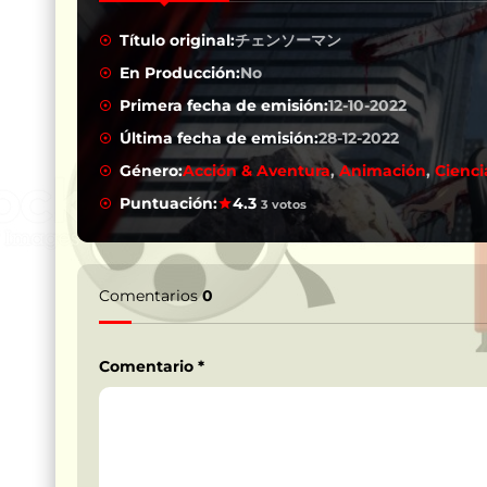
Título original:
チェンソーマン
En Producción:
No
Primera fecha de emisión:
12-10-2022
Última fecha de emisión:
28-12-2022
Género:
Acción & Aventura
,
Animación
,
Cienci
Puntuación:
4.3
3 votos
Comentarios
0
Comentario
*