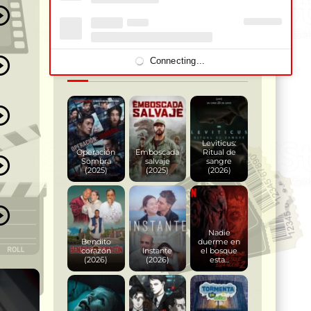
BUSCAR
Connecting...
Estrenos 2023 – 2025
Leviticus:
Operación
Emboscada
Ritual de
Sombra
salvaje
sangre
(2025)
(2025)
(2026)
Nadie
Bendito
duerme en
corazón
Instante
el bosque
(2026)
(2026)
esta...