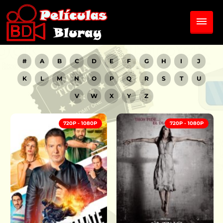
#
A
B
C
D
E
F
G
H
I
J
K
L
M
N
O
P
Q
R
S
T
U
V
W
X
Y
Z
720P - 1080P
720P - 1080P