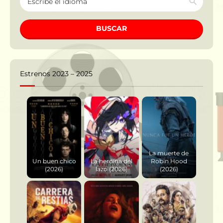
BUSCAR
Estrenos 2023 – 2025
La muerte de
Un buen chico
La heroína del
Robin Hood
(2026)
lazo (2026)
(2026)