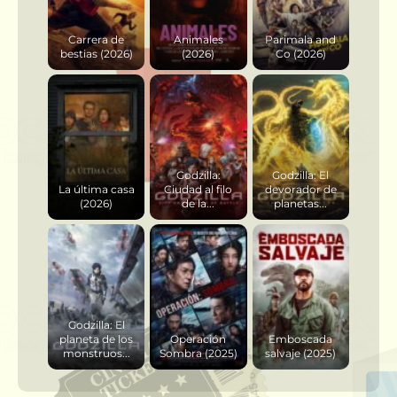
Carrera de
Animales
Parimala and
bestias (2026)
(2026)
Co (2026)
Godzilla:
Godzilla: El
La última casa
Ciudad al filo
devorador de
(2026)
de la...
planetas...
Godzilla: El
planeta de los
Operación
Emboscada
monstruos...
Sombra (2025)
salvaje (2025)