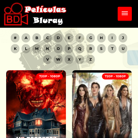
#
A
B
C
D
E
F
G
H
I
J
K
L
M
N
O
P
Q
R
S
T
U
V
W
X
Y
Z
720P - 1080P
720P - 1080P