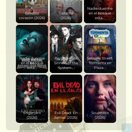
Nadie duerme
Bendito
Instante
en el bosque
corazón (2026)
(2026)
esta...
Nadie duerme
Psycho-Pass
Sesame Street:
en el bosque
Sinners of the
Tormenta en
esta...
System...
Plaza...
Engendro
Evil Dead: En
Soulm8te
(2026)
llamas (2026)
(2026)