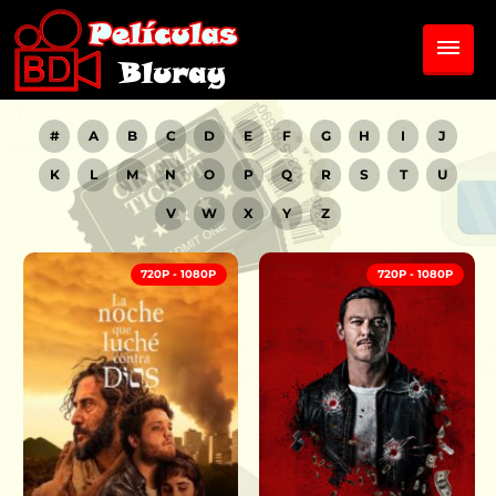
#
A
B
C
D
E
F
G
H
I
J
K
L
M
N
O
P
Q
R
S
T
U
V
W
X
Y
Z
720P - 1080P
720P - 1080P