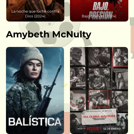
La noche que luché contra
Dios (2024)
Bajo presion (2024)
Amybeth McNulty