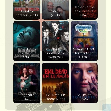
Nadie duerme
Bendito
Instante
en el bosque
corazón (2026)
(2026)
esta...
Nadie duerme
Psycho-Pass
Sesame Street:
en el bosque
Sinners of the
Tormenta en
esta...
System...
Plaza...
Engendro
Evil Dead: En
Soulm8te
(2026)
llamas (2026)
(2026)