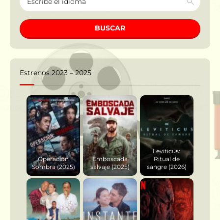
BUSCAR
Estrenos 2023 – 2025
Leviticus:
Operación
Emboscada
Ritual de
Sombra (2025)
salvaje (2025)
sangre (2026)