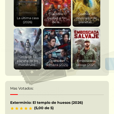
Godzilla:
Godzilla: El
La última casa
Ciudad al filo
devorador de
(2026)
de la...
planetas...
Godzilla: El
planeta de los
Operación
Emboscada
monstruos...
Sombra (2025)
salvaje (2025)
Mas Votados:
Exterminio: El templo de huesos (2026)
(5,00 de 5)