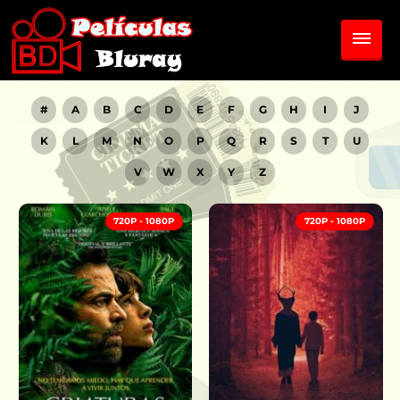
#
A
B
C
D
E
F
G
H
I
J
K
L
M
N
O
P
Q
R
S
T
U
V
W
X
Y
Z
720P - 1080P
720P - 1080P