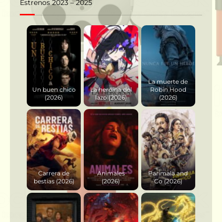
Estrenos 2023 – 2025
La muerte de
Un buen chico
La heroína del
Robin Hood
(2026)
lazo (2026)
(2026)
Carrera de
Animales
Parimala and
bestias (2026)
(2026)
Co (2026)