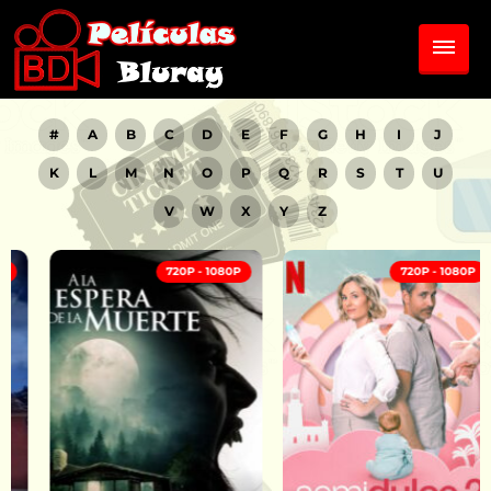
#
A
B
C
D
E
F
G
H
I
J
K
L
M
N
O
P
Q
R
S
T
U
V
W
X
Y
Z
720P - 1080P
720P - 1080P