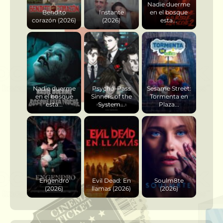
Nadie duerme
Bendito
Instante
en el bosque
corazón (2026)
(2026)
esta...
Nadie duerme
Psycho-Pass
Sesame Street:
en el bosque
Sinners of the
Tormenta en
esta...
System...
Plaza...
Engendro
Evil Dead: En
Soulm8te
(2026)
llamas (2026)
(2026)