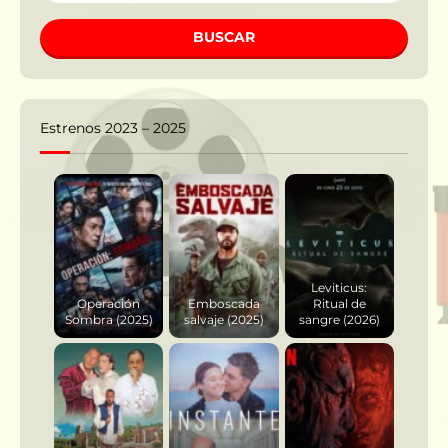
BUSCAR
Estrenos 2023 – 2025
Leviticus:
Operación
Emboscada
Ritual de
Sombra (2025)
salvaje (2025)
sangre (2026)