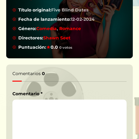
Título original:
Five Blind Dates
Fecha de lanzamiento:
12-02-2024
Género:
Comedia
,
Romance
Directores:
Shawn Seet
Puntuación:
0.0
0 votos
Comentarios
0
Comentario
*