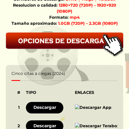
Resolucion o calidad:
1280×720 (720P) – 1920×920
(1080P)
Formato:
mp4
Tamaño aproximado:
1.0GB (720P) – 2.3GB (1080P)
Cinco citas a ciegas (2024)
#
TIPO
ENLACES
Descargar
1
Descargar
2