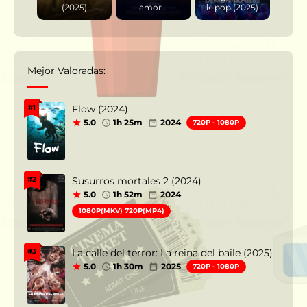
(2025)
amor...
k-pop (2025)
Mejor Valoradas:
Flow (2024)
#1
5.0
1h 25m
2024
720P - 1080P
Susurros mortales 2 (2024)
#2
5.0
1h 52m
2024
1080P(MKV) 720P(MP4)
La calle del terror: La reina del baile (2025)
#3
5.0
1h 30m
2025
720P - 1080P