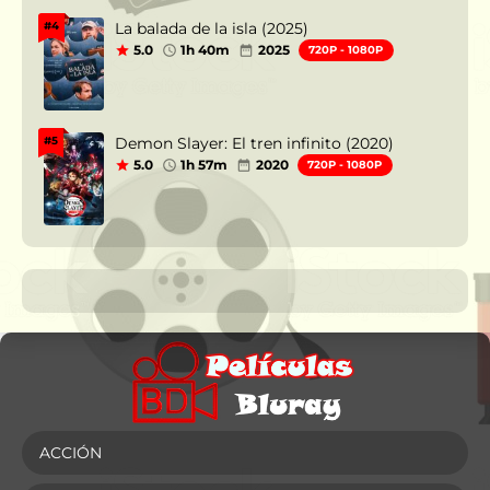
La balada de la isla (2025)
#4
5.0
1h 40m
2025
720P - 1080P
Demon Slayer: El tren infinito (2020)
#5
5.0
1h 57m
2020
720P - 1080P
ACCIÓN