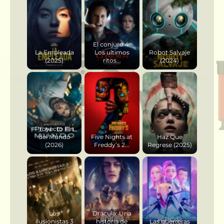
El conjuro 4:
La Empleada
Los ultimos
Robot Salvaje
(2025)
ritos...
(2024)
Proyecto Fin
del Mundo
Five Nights at
Haz Que
(2026)
Freddy’s 2...
Regrese (2025)
Los
Drácula: Una
ilusionistas 3
historia de
Las guerreras