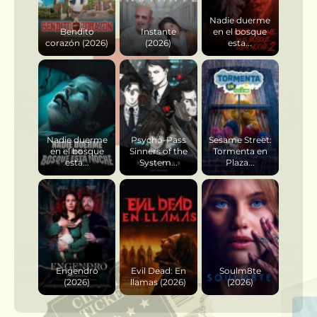
Nadie duerme
Bendito
Instante
en el bosque
corazón (2026)
(2026)
esta...
Nadie duerme
Psycho-Pass
Sesame Street:
en el bosque
Sinners of the
Tormenta en
esta...
System...
Plaza...
Engendro
Evil Dead: En
Soulm8te
(2026)
llamas (2026)
(2026)