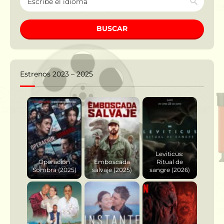
BUSCAR
Estrenos 2023 – 2025
Leviticus:
Operación
Emboscada
Ritual de
Sombra (2025)
salvaje (2025)
sangre (2026)