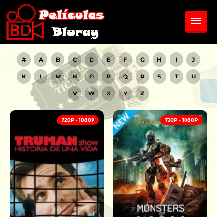
#
A
B
C
D
E
F
G
H
I
J
K
L
M
N
O
P
Q
R
S
T
U
V
W
X
Y
Z
720P - 1080P
720P - 1080P