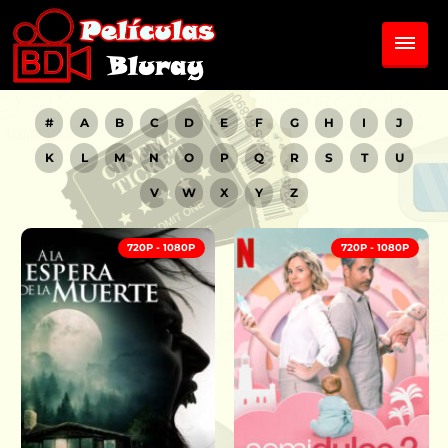
#
A
B
C
D
E
F
G
H
I
J
K
L
M
N
O
P
Q
R
S
T
U
V
W
X
Y
Z
720P - 1080P
720P - 1080P