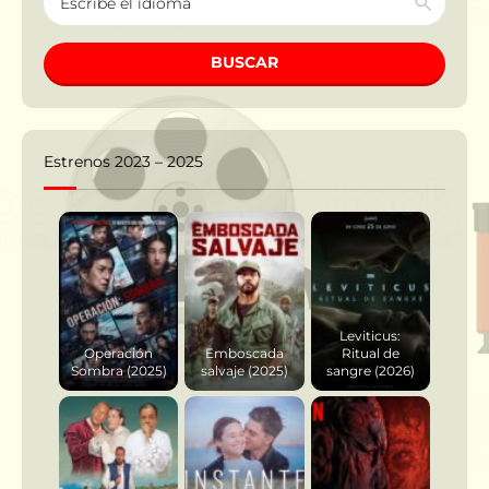
BUSCAR
Estrenos 2023 – 2025
Leviticus:
Operación
Emboscada
Ritual de
Sombra (2025)
salvaje (2025)
sangre (2026)