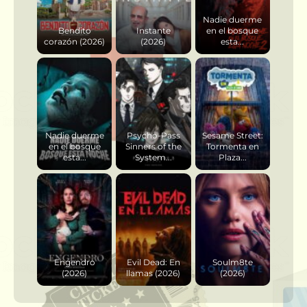
Nadie duerme
Bendito
Instante
en el bosque
corazón (2026)
(2026)
esta...
Nadie duerme
Psycho-Pass
Sesame Street:
en el bosque
Sinners of the
Tormenta en
esta...
System...
Plaza...
Engendro
Evil Dead: En
Soulm8te
(2026)
llamas (2026)
(2026)