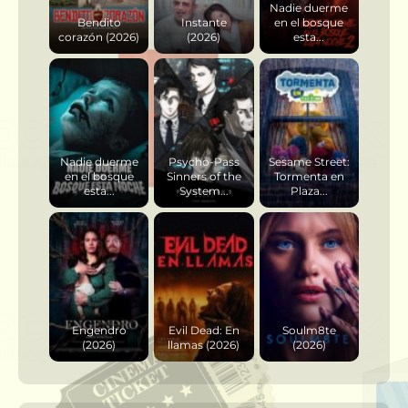
Nadie duerme
Bendito
Instante
en el bosque
corazón (2026)
(2026)
esta...
Nadie duerme
Psycho-Pass
Sesame Street:
en el bosque
Sinners of the
Tormenta en
esta...
System...
Plaza...
Engendro
Evil Dead: En
Soulm8te
(2026)
llamas (2026)
(2026)