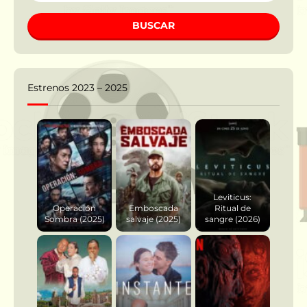
BUSCAR
Estrenos 2023 – 2025
Leviticus:
Operación
Emboscada
Ritual de
Sombra (2025)
salvaje (2025)
sangre (2026)