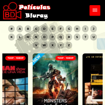
#
A
B
C
D
E
F
G
H
I
J
K
L
M
N
O
P
Q
R
S
T
U
V
W
X
Y
Z
720P - 1080P
720P - 1080P